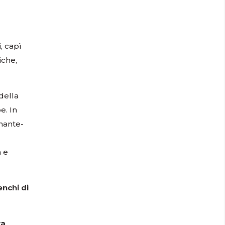
, capì
iche,
della
e. In
onante-
a e
enchi di
va