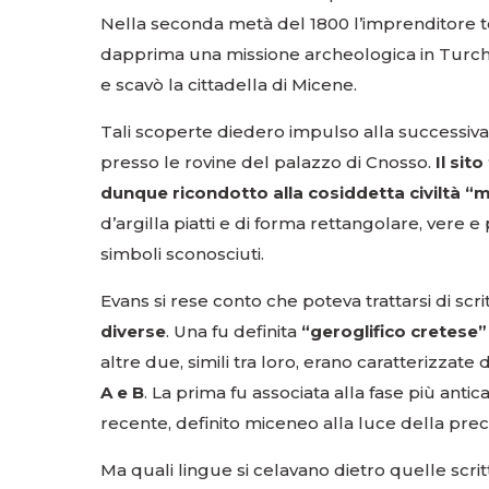
Nella seconda metà del 1800 l’imprenditore t
dapprima una missione archeologica in Turchia,
e scavò la cittadella di Micene.
Tali scoperte diedero impulso alla successiva
presso le rovine del palazzo di Cnosso.
Il sit
dunque ricondotto alla cosiddetta civiltà “
d’argilla piatti e di forma rettangolare, vere e 
simboli sconosciuti.
Evans si rese conto che poteva trattarsi di scri
diverse
. Una fu definita
“geroglifico cretese”
altre due, simili tra loro, erano caratterizzate
A e B
. La prima fu associata alla fase più antic
recente, definito miceneo alla luce della pre
Ma quali lingue si celavano dietro quelle scri