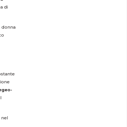
a di
a donna
co
ostante
zione
 egeo-
l
 nel