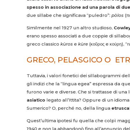
spesso in associazione ad una parola di due
due sillabe che significava “puledro”:
pòlos
(π
Similmente nel 1927 un altro studioso,
Cowle
erano spesso associati a due coppie di silla
greco classico
kùros
e
kùre
(κοῦρος e κούρη), “
GRECO, PELASGICO O ETR
Tuttavia, i valori fonetici dei sillabogrammi
gli indizi che la “lingua egea” espressa da qu
furono varie e diverse. Che si trattasse di una
asiatico
legato all’Ittita? Oppure di un idi
Sumerico? O, perché no, della lingua
etrusca
Quest’ultima ipotesi fu quella che colpì maggi
1940 e non la abbandonò fino all’annuncio dell