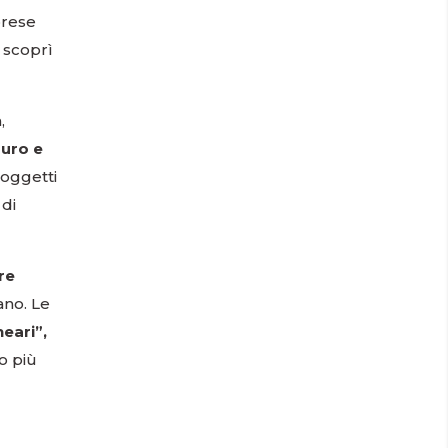
prese
 scoprì
,
auro e
 oggetti
 di
re
ano. Le
neari”,
do più