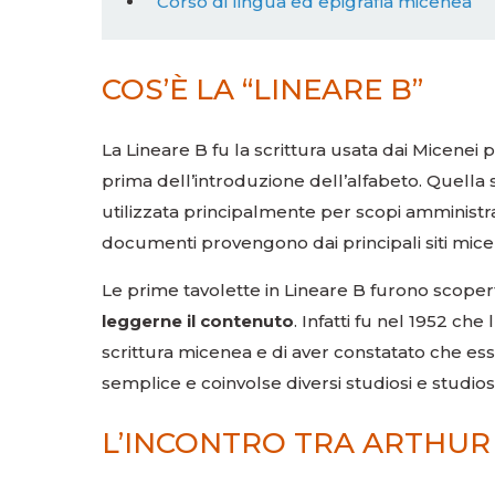
Corso di lingua ed epigrafia micenea
COS’È LA “LINEARE B”
La Lineare B fu la scrittura usata dai Micenei pe
prima dell’introduzione dell’alfabeto. Quella scri
utilizzata principalmente per scopi amministrati
documenti provengono dai principali siti micene
Le prime tavolette in Lineare B furono scope
leggerne il contenuto
. Infatti fu nel 1952 che
scrittura micenea e di aver constatato che ess
semplice e coinvolse diversi studiosi e studi
L’INCONTRO TRA ARTHUR