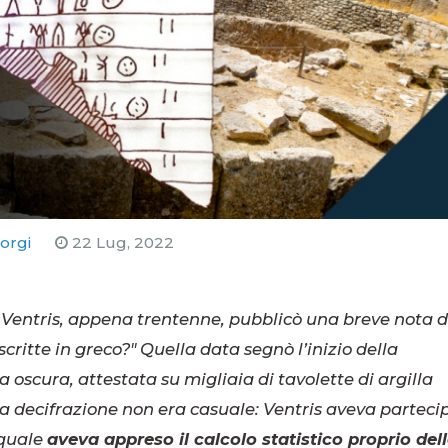
iorgi
22 Lug, 2022
el Ventris, appena trentenne, pubblicò una breve nota d
scritte in greco?"
Quella data segnò l’inizio della
 oscura, attestata su migliaia di tavolette di argilla
la decifrazione non era casuale: Ventris aveva parteci
 quale
aveva appreso il calcolo statistico proprio del