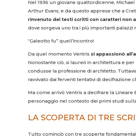
Nel 1936 un giovane quattordicenne, Michael V
Arthur Evans, e da questo apprese che a Creta
rinvenuto dei testi scritti con caratteri non 
dove sorgeva uno tra i più importanti palazzi mi
“Galeotto fu” quell’incontro!
Da quel momento Ventris
si appassionò all’an
Nonostante ciò, si laureò in architettura e per 
condusse la professione di architetto. Tuttavi
ravvivato dai ferventi tentativi di decifrazion
Ma come arrivò Ventris a decifrare la Lineare 
personaggio nel contesto dei primi studi sulla
LA SCOPERTA DI TRE SCR
Tutto cominciò con tre scoperte fondamentali t