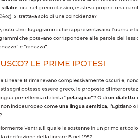
 sillabe
; ora, nel greco classico, esisteva proprio una parol
ῶλος). Si trattava solo di una coincidenza?
y
, notò che i logogrammi che rappresentavano l’uomo e l
bogrammi che potevano corrispondere alle parole del lessi
ragazzo” e “ragazza”.
USCO? LE PRIME IPOTESI
 della Lineare B rimanevano complessivamente oscuri e, non
esti segni potesse essere greco, le proposte di interpreta
 lingua pre-ellenica definita
“pelasgico”
? O di
un dialetto
oma non indoeuropeo come
una lingua semitica
, l’Egiziano o i
?
ormente Ventris, il quale la sostenne in un primo articolo
a decifrazione della lineare B nel 1952.