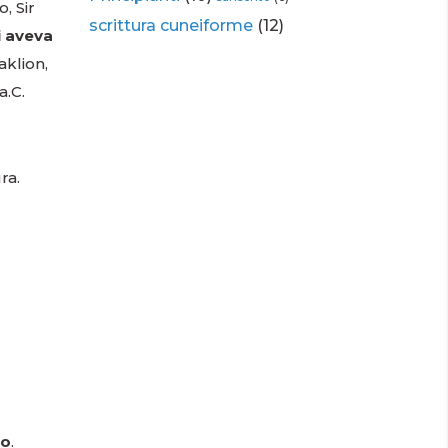
, Sir
scrittura cuneiforme
(12)
i aveva
aklion,
a.C.
ra.
so
.