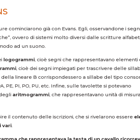
NS
itture cominciarono già con Evans. Egli, osservandone i segni
iche”, ovvero di sistemi molto diversi dalle scritture alfabet
 modo ad un suono.
ei
logogrammi
, cioè segni che rappresentavano elementi 
grammi
, cioè dei segni impiegati per trascrivere delle sillab
 della lineare B corrispondessero a sillabe del tipo cons
 PE, PI, PO, PU, etc. Infine, sulle tavolette si potevano
degli
aritmogrammi
, che rappresentavano unità di misur
e il contenuto delle iscrizioni, che si rivelarono essere
el
 vari
.
gramma che rappresentava la testa di un cavallo ricorre