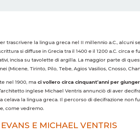
r trascrivere la lingua greca nel II millennio a.C., alcuni s
ttura si diffuse in Grecia tra il 1400 e il 1200 a.C. circa e f
vi, incisa su tavolette di argilla. La maggior parte di ques
i (Micene, Tirinto, Pilo, Tebe, Agios Vasilios, Cnosso, Chan
rte nel 1900, ma
ci vollero circa cinquant’anni per giunge
 l’architetto inglese Michael Ventris annunciò di aver decifr
a celava la lingua greca. Il percorso di decifrazione non fu
ose, come vedremo.
 EVANS E MICHAEL VENTRIS