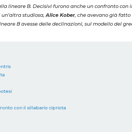
alla lineare B. Decisivi furono anche un confronto con i
i un’altra studiosa,
Alice Kober
, che avevano già fatto
neare B avesse delle declinazioni, sul modello del gre
ntris
eta
potesi
ronto con il sillabario cipriota