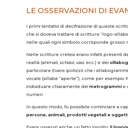
LE OSSERVAZIONI DI EVA
I primi tentativi di decifrazione di queste scr
che si doveva trattare di scritture “logo-sillab
nelle quali ogni simbolo corrisponde grosso
Nelle scritture cretesi erano infatti presenti d
realtà (animali, schiavi, vasi, ecc.) e dei
sillabo
particolare Evans ipotizzò che i sillabogrammi
vocale (sillabe “aperte”), come per esempio PA,
individuare chiaramente dei
metrogrammi
e 
numeri.
In questo modo, fu possibile cominciare a capir
persone, animali, prodotti vegetali e oggetti
Evans osservò anche un fatto insolito:
il logo