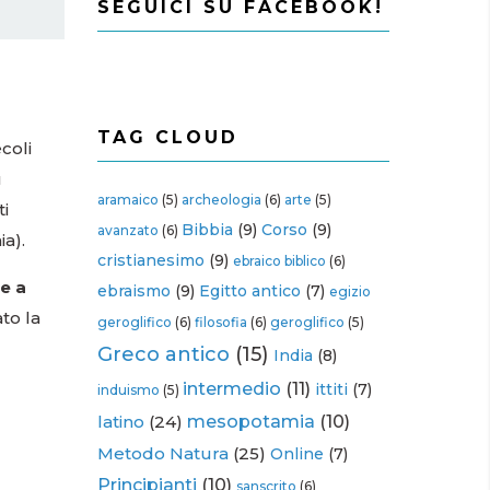
SEGUICI SU FACEBOOK!
TAG CLOUD
ecoli
u
aramaico
(5)
archeologia
(6)
arte
(5)
ti
Bibbia
(9)
Corso
(9)
avanzato
(6)
ia).
cristianesimo
(9)
ebraico biblico
(6)
re a
ebraismo
(9)
Egitto antico
(7)
egizio
ato la
geroglifico
(6)
filosofia
(6)
geroglifico
(5)
Greco antico
(15)
India
(8)
intermedio
(11)
ittiti
(7)
induismo
(5)
latino
(24)
mesopotamia
(10)
Metodo Natura
(25)
Online
(7)
Principianti
(10)
sanscrito
(6)