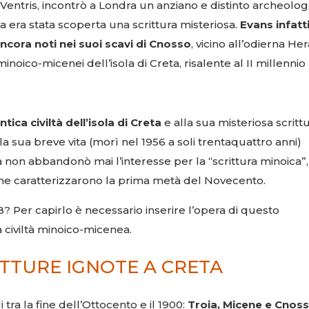
entris, incontrò a Londra un anziano e distinto archeologo
 era stata scoperta una scrittura misteriosa.
Evans infatt
ancora noti nei suoi scavi di Cnosso
, vicino all’odierna Her
noico-micenei dell’isola di Creta, risalente al II millennio 
tica civiltà dell’isola di Creta
e alla sua misteriosa scrittu
la sua breve vita (morì nel 1956 a soli trentaquattro anni)
a non abbandonò mai l’interesse per la “scrittura minoica”,
e che caratterizzarono la prima metà del Novecento.
B? Per capirlo è necessario inserire l’opera di questo
 civiltà minoico-micenea.
ITTURE IGNOTE A CRETA
ra la fine dell’Ottocento e il 1900:
Troia, Micene e Cnos