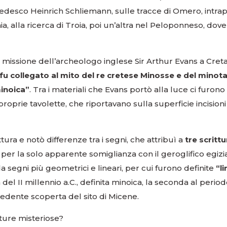
edesco Heinrich Schliemann, sulle tracce di Omero, intra
 alla ricerca di Troia, poi un’altra nel Peloponneso, dove
 missione dell’archeologo inglese Sir Arthur Evans a Creta
o fu collegato al mito del re cretese Minosse e del minot
minoica”
. Tra i materiali che Evans portò alla luce ci furono
proprie tavolette, che riportavano sulla superficie incisioni
ttura e notò differenze tra i segni, che attribuì a
tre scrittu
per la solo apparente somiglianza con il geroglifico egizi
 da segni più geometrici e lineari, per cui furono definite
“li
a del II millennio a.C., definita minoica, la seconda al perio
cedente scoperta del sito di Micene.
tture misteriose?