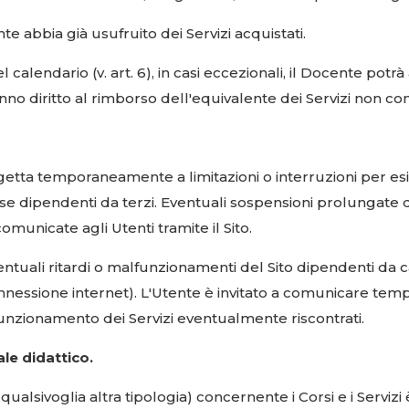
te abbia già usufruito dei Servizi acquistati.
calendario (v. art. 6), in casi eccezionali, il Docente potrà
ranno diritto al rimborso dell'equivalente dei Servizi non co
ggetta temporaneamente a limitazioni o interruzioni per e
use dipendenti da terzi. Eventuali sospensioni prolungate d
unicate agli Utenti tramite il Sito.
ntuali ritardi o malfunzionamenti del Sito dipendenti da
. connessione internet). L'Utente è invitato a comunicare tem
 funzionamento dei Servizi eventualmente riscontrati.
ale didattico.
 qualsivoglia altra tipologia) concernente i Corsi e i Servizi 