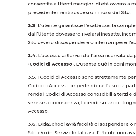
consentita a Utenti maggiori di età ovvero a m
precedentementi sospesi o rimossi dal Sito.
3.3.
L’utente garantisce l’esattezza, la complete
dall’Utente dovessero rivelarsi inesatte, incompl
Sito ovvero di sospendere o interrompere l'acce
3.4.
L'accesso ai Servizi dell'area riservata d
(
Codici di Accesso
). L'Utente può in ogni m
3.5.
I Codici di Accesso sono strettamente per
Codici di Accesso, impedendone l'uso da parte
renda i Codici di Accesso conoscibili a terzi e 
venisse a conoscenza, facendosi carico di ogni 
Accesso.
3.6.
DidaSchool avrà facoltà di sospendere o mo
Sito e/o dei Servizi. In tal caso l'Utente non av