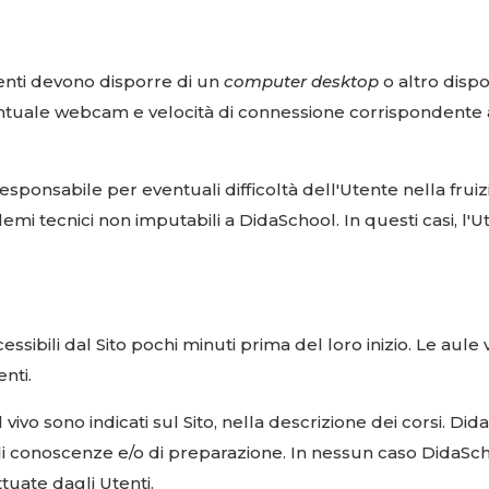
tenti devono disporre di un
computer desktop
o altro dispo
eventuale webcam e velocità di connessione corrispondente 
onsabile per eventuali difficoltà dell'Utente nella fruizi
emi tecnici non imputabili a DidaSchool. In questi casi, l'
essibili dal Sito pochi minuti prima del loro inizio. Le aule v
enti.
al vivo sono indicati sul Sito, nella descrizione dei corsi. 
o di conoscenze e/o di preparazione. In nessun caso DidaSc
ttuate dagli Utenti.