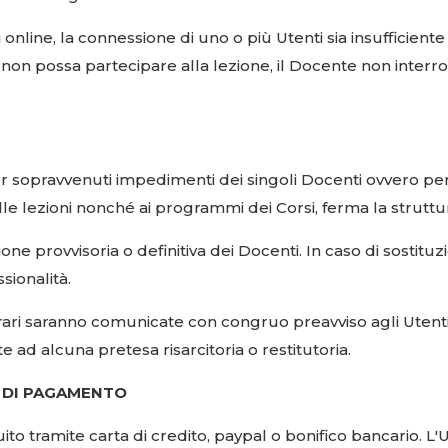
 online, la connessione di uno o più Utenti sia insufficiente 
o non possa partecipare alla lezione, il Docente non inter
 sopravvenuti impedimenti dei singoli Docenti ovvero per rag
lle lezioni nonché ai programmi dei Corsi, ferma la struttur
one provvisoria o definitiva dei Docenti. In caso di sosti
ionalità.
rari saranno comunicate con congruo preavviso agli Utenti. 
 ad alcuna pretesa risarcitoria o restitutoria.
’ DI PAGAMENTO
o tramite carta di credito, paypal o bonifico bancario. L'