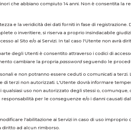
inori che abbiano compiuto 14 anni. Non è consentita la reg
zza e la veridicità dei dati forniti in fase di registrazione
ete o inveritiere, si riserva a proprio insindacabile giudizio
sso al Sito e/o ai Servizi. In tal caso l'Utente non avrà dir
a parte degli Utenti è consentito attraverso i codici di ac
omento cambiare la propria
password
seguendo le procedur
sonali e non potranno essere ceduti o comunicati a terzi. 
 di terzi non autorizzati. L'Utente dovrà informare tempe
di qualsiasi uso non autorizzato degli stessi o, comunque, d
responsabilità per le conseguenze e/o i danni causati dall'u
dificare l'abilitazione ai Servizi in caso di uso improprio 
rà diritto ad alcun rimborso.