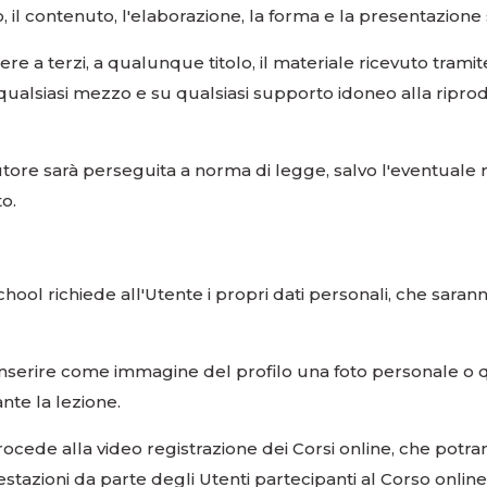
, il contenuto, l'elaborazione, la forma e la presentazione 
ere a terzi, a qualunque titolo, il materiale ricevuto tramit
qualsiasi mezzo e su qualsiasi supporto idoneo alla ripro
’autore sarà perseguita a norma di legge, salvo l'eventuale
o.
aSchool richiede all'Utente i propri dati personali, che sara
di inserire come immagine del profilo una foto personale o
nte la lezione.
 procede alla video registrazione dei Corsi online, che po
testazioni da parte degli Utenti partecipanti al Corso online