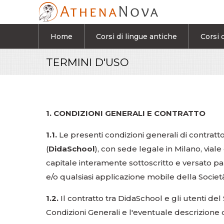
Salta al contenuto principale
Home
Corsi di lingue antiche
Corsi d
TERMINI D'USO
1. CONDIZIONI GENERALI E CONTRATTO
1.1.
Le presenti condizioni generali di contratto
(
DidaSchool
), con sede legale in Milano, viale
capitale interamente sottoscritto e versato p
e/o qualsiasi applicazione mobile della Società
1.2.
Il contratto tra DidaSchool e gli utenti de
Condizioni Generali e l'eventuale descrizione d