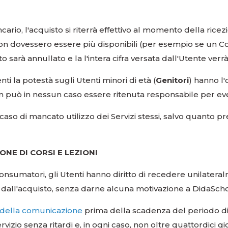
ario, l'acquisto si riterrà effettivo al momento della ricez
ti non dovessero essere più disponibili (per esempio se un C
sto sarà annullato e la l'intera cifra versata dall'Utente ver
ti la potestà sugli Utenti minori di età (
Genitori
) hanno l'
on può in nessun caso essere ritenuta responsabile per event
 caso di mancato utilizzo dei Servizi stessi, salvo quanto p
NE DI CORSI E LEZIONI
consumatori, gli Utenti hanno diritto di recedere unilatera
rni dall'acquisto, senza darne alcuna motivazione a DidaScho
o della comunicazione
prima della scadenza del periodo di 
ervizio senza ritardi e, in ogni caso, non oltre quattordici 