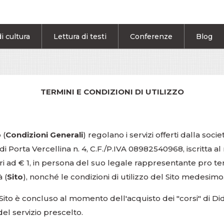
i cultura
Lettura di testi
Conferenze
Blog
TERMINI E CONDIZIONI DI UTILIZZO
 (
Condizioni Generali
) regolano i servizi offerti dalla soci
 di Porta Vercellina n. 4, C.F./P.IVA 08982540968, iscritta a
ari ad € 1, in persona del suo legale rappresentante pro t
 (
Sito
), nonché le condizioni di utilizzo del Sito medesimo
l Sito è concluso al momento dell'acquisto dei "corsi" di D
el servizio prescelto.