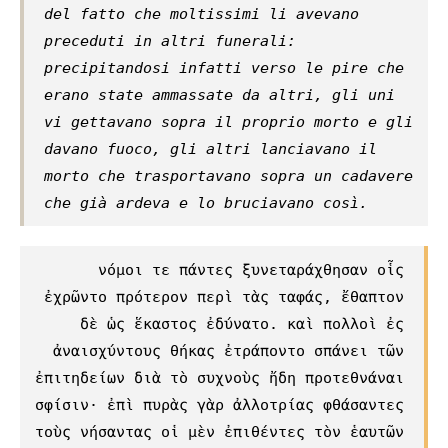
del fatto che moltissimi li avevano
preceduti in altri funerali:
precipitandosi infatti verso le pire che
erano state ammassate da altri, gli uni
vi gettavano sopra il proprio morto e gli
davano fuoco, gli altri lanciavano il
morto che trasportavano sopra un cadavere
che già ardeva e lo bruciavano così.
νόμοι τε πάντες ξυνεταράχθησαν οἷς
ἐχρῶντο πρότερον περὶ τὰς ταφάς, ἔθαπτον
δὲ ὡς ἕκαστος ἐδύνατο. καὶ πολλοὶ ἐς
ἀναισχύντους θήκας ἐτράποντο σπάνει τῶν
ἐπιτηδείων διὰ τὸ συχνοὺς ἤδη προτεθνάναι
σφίσιν· ἐπὶ πυρὰς γὰρ ἀλλοτρίας φθάσαντες
τοὺς νήσαντας οἱ μὲν ἐπιθέντες τὸν ἑαυτῶν