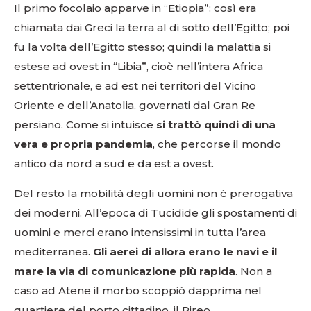
Il primo focolaio apparve in “Etiopia”: così era
chiamata dai Greci la terra al di sotto dell’Egitto; poi
fu la volta dell’Egitto stesso; quindi la malattia si
estese ad ovest in “Libia”, cioè nell’intera Africa
settentrionale, e ad est nei territori del Vicino
Oriente e dell’Anatolia, governati dal Gran Re
persiano. Come si intuisce
si trattò quindi di una
vera e propria pandemia
, che percorse il mondo
antico da nord a sud e da est a ovest.
Del resto la mobilità degli uomini non è prerogativa
dei moderni. All’epoca di Tucidide gli spostamenti di
uomini e merci erano intensissimi in tutta l’area
mediterranea.
Gli aerei di allora erano le navi e il
mare la via di comunicazione più rapida
. Non a
caso ad Atene il morbo scoppiò dapprima nel
quartiere del porto cittadino, il Pireo.