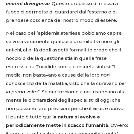
enormi divergenze
. Questo processo di messa a
fuoco ci permette di guardarci dall’esterno e di
prendere coscienza del nostro modo di essere.
Nel caso dell’epidemia ateniese dobbiamo capire
se vi sia veramente qualcosa di simile tra noi e gli
antichi, al di là degli aspetti formali. Io credo che il
nocciolo della questione stia in quella frase
espressa da Tucidide con la consueta sintesi: “I
medici non bastavano a causa della loro
non
conoscenza
della malattia, visto che la curavano
per
la prima volta
”. Se ora torniamo a noi, risuonano alla
mente le dichiarazioni degli specialisti di oggi che
non possono fare previsioni perché il virus è
nuovo
.
Il punto è tutto qui:
la natura si evolve e
periodicamente mette in scacco l’umanità
. Ovvero:
il dominio sulla natura non era concepibile nel V