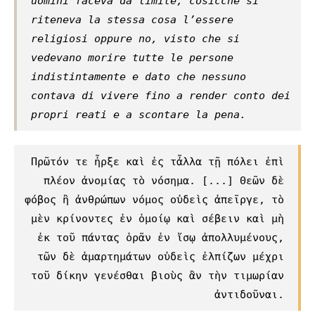
uomini faceva da limite, cosicché si
riteneva la stessa cosa l’essere
religiosi oppure no, visto che si
vedevano morire tutte le persone
indistintamente e dato che nessuno
contava di vivere fino a render conto dei
propri reati e a scontare la pena.
Πρῶτόν τε ἦρξε καὶ ἐς τἆλλα τῇ πόλει ἐπὶ
πλέον ἀνομίας τὸ νόσημα. [...] Θεῶν δὲ
φόβος ἢ ἀνθρώπων νόμος οὐδεὶς ἀπεῖργε, τὸ
μὲν κρίνοντες ἐν ὁμοίῳ καὶ σέβειν καὶ μὴ
ἐκ τοῦ πάντας ὁρᾶν ἐν ἴσῳ ἀπολλυμένους,
τῶν δὲ ἁμαρτημάτων οὐδεὶς ἐλπίζων μέχρι
τοῦ δίκην γενέσθαι βιοὺς ἂν τὴν τιμωρίαν
ἀντιδοῦναι.