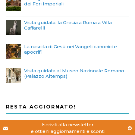
dei Fori Imperiali
Visita guidata: la Grecia a Roma a Villa
Caffarelli
La nascita di Gesù nei Vangeli canonici e
apocrifi
Visita guidata al Museo Nazionale Romano
(Palazzo Altemps)
RESTA AGGIORNATO!
Iscriviti alla newsletter per rimanere
Iscriviti alla newsletter
aggiornato su iniziative e promozioni
e ottieni aggiornamenti e sconti