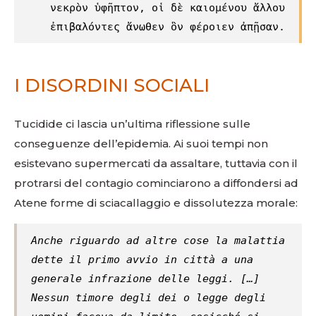
νεκρὸν ὑφῆπτον, οἱ δὲ καιομένου ἄλλου
ἐπιβαλόντες ἄνωθεν ὃν φέροιεν ἀπῇσαν.
I DISORDINI SOCIALI
Tucidide ci lascia un’ultima riflessione sulle
conseguenze dell’epidemia. Ai suoi tempi non
esistevano supermercati da assaltare, tuttavia con il
protrarsi del contagio cominciarono a diffondersi ad
Atene forme di sciacallaggio e dissolutezza morale:
Anche riguardo ad altre cose la malattia
dette il primo avvio in città a una
generale infrazione delle leggi. […]
Nessun timore degli dei o legge degli