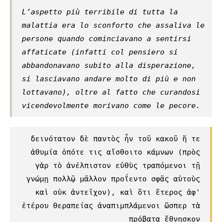
L’aspetto più terribile di tutta la
malattia era lo sconforto che assaliva le
persone quando cominciavano a sentirsi
affaticate (infatti col pensiero si
abbandonavano subito alla disperazione,
si lasciavano andare molto di più e non
lottavano), oltre al fatto che curandosi
vicendevolmente morivano come le pecore.
δεινότατον δὲ παντὸς ἦν τοῦ κακοῦ ἥ τε
ἀθυμία ὁπότε τις αἴσθοιτο κάμνων (πρὸς
γὰρ τὸ ἀνέλπιστον εὐθὺς τραπόμενοι τῇ
γνώμῃ πολλῷ μᾶλλον προΐεντο σφᾶς αὐτοὺς
καὶ οὐκ ἀντεῖχον), καὶ ὅτι ἕτερος ἀφ'
ἑτέρου θεραπείας ἀναπιμπλάμενοι ὥσπερ τὰ
πρόβατα ἔθνῃσκον