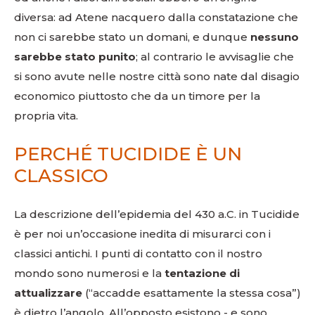
diversa: ad Atene nacquero dalla constatazione che
non ci sarebbe stato un domani, e dunque
nessuno
sarebbe stato punito
; al contrario le avvisaglie che
si sono avute nelle nostre città sono nate dal disagio
economico piuttosto che da un timore per la
propria vita.
PERCHÉ TUCIDIDE È UN
CLASSICO
La descrizione dell’epidemia del 430 a.C. in Tucidide
è per noi un’occasione inedita di misurarci con i
classici antichi. I punti di contatto con il nostro
mondo sono numerosi e la
tentazione di
attualizzare
(“accadde esattamente la stessa cosa”)
è dietro l’angolo. All’opposto esistono - e sono