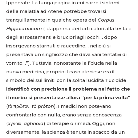
Ippocrate. La lunga pagina in cui narrò i sintomi
della malattia ad Atene potrebbe trovarsi
tranquillamente in qualche opera del
Corpus
Hippocraticum
(“dapprima dei forti calori alla testa e
degli arrossamenti e bruciori agli occhi… dopo
insorgevano starnuti e raucedine… nei più si
presentava un singhiozzo che dava vani tentativi di
vomito…”). Tuttavia, nonostante la fiducia nella
nuova medicina, proprio il caso ateniese era il
simbolo dei sui limiti: con la solita lucidità Tucidide
identificò con precisione il problema nel fatto che
il morbo si presentasse allora “per la prima volta”
(τὸ πρῶτον,
tò pròton
). I medici non potevano
confrontarlo con nulla, erano senza conoscenza
(ἄγνοια,
àghnoia
) di terapie o rimedi. Oggi, non
diversamente, la scienza è tenuta in scacco da un