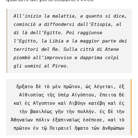
All’inizio la malattia, a quanto si dice,
cominciò a diffondersi dall’Etiopia, al
di là dell’Egitto. Poi raggiunse
l’Egitto, la Libia e la maggior parte dei
territori del Re. Sulla città di Atene
piombò all’improvviso e dapprima colpì
gli uomini al Pireo.
ἤρξατο δὲ τὸ μὲν πρῶτον, ὡς λέγεται, ἐξ
Αἰθιοπίας τῆς ὑπὲρ Αἰγύπτου, ἔπειτα δὲ
καὶ ἐς Αἴγυπτον καὶ Λιβύην κατέβη καὶ ἐς
τὴν βασιλέως γῆν τὴν πολλήν. ἐς δὲ τὴν
Ἀθηναίων πόλιν ἐξαπιναίως ἐσέπεσε, καὶ τὸ
πρῶτον ἐν τῷ Πειραιεῖ ἥψατο τῶν ἀνθρώπων