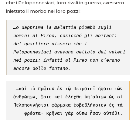
che i Peloponnesiaci, loro rivali in guerra, avessero
iniettato il morbo nei loro pozzi:
…e dapprima la malattia piombò sugli
uomini al Pireo, cosicché gli abitanti
del quartiere dissero che i
Peloponnesiaci avevano gettato dei veleni
nei pozzi: infatti al Pireo non c’erano
ancora delle fontane.
…καὶ τὸ πρῶτον ἐν τῷ Πειραιεῖ ἥψατο τῶν
ἀνθρώπων, ὥστε καὶ ἐλέχθη ὑπ'αὐτῶν ὡς οἱ
Πελοποννήσιοι φάρμακα ἐσβεβλήκοιεν ἐς τὰ
φρέατα· κρῆναι γὰρ οὔπω ἦσαν αὐτόθι.