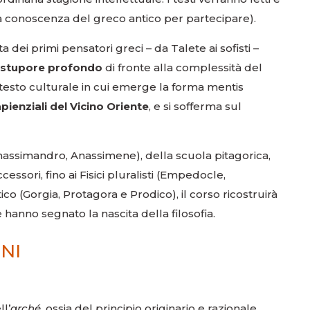
a conoscenza del greco antico per partecipare).
 dei primi pensatori greci – da Talete ai sofisti –
no stupore profondo
di fronte alla complessità del
ontesto culturale in cui emerge la forma mentis
apienziali del Vicino Oriente
, e si sofferma sul
, Anassimandro, Anassimene), della scuola pitagorica,
essori, fino ai Fisici pluralisti (Empedocle,
o (Gorgia, Protagora e Prodico), il corso ricostruirà
hanno segnato la nascita della filosofia.
NI
l’
arché
, ossia del principio originario e razionale