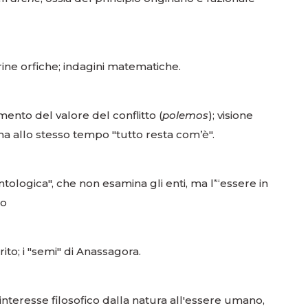
ine orfiche; indagini matematiche.
ento del valore del conflitto (
polemos
); visione
ma allo stesso tempo "tutto resta com’è".
tologica", che non esamina gli enti, ma l’“essere in
so
ito; i "semi" di Anassagora.
nteresse filosofico dalla natura all'essere umano,