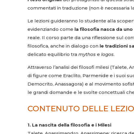
commentati in traduzione (non è necessaria l
Le lezioni guideranno lo studente alla scoperta
evidenziando come
la filosofia nasca da u
reale. Il corso parte da una riflessione sul c
filosofica, anche in dialogo con
le tradizioni s
delicato equilibrio tra
mythos
e
logos
.
Attraverso l’analisi dei filosofi milesi (Talete
di figure come Eraclito, Parmenide e i suoi succ
Democrito, Anassagora) e al movimento sofistic
le grandi domande e le svolte concettuali che 
CONTENUTO DELLE LEZIO
1. La nascita della filosofia e i Milesi
Talete, Anassimandro, Anassimene; ricerca del