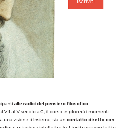
cipanti
alle radici del pensiero filosofico
 VII al V secolo a.C., il corso esplorerà i momenti
ia una visione d’insieme, sia un
contatto diretto con
dinaria stagione intellettuale. I testi verranno letti e