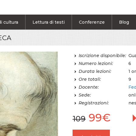
i cultura
Lettura di testi
Conferenze
Blog
RECA
Iscrizione disponibile:
Gua
Numero lezioni:
6
Durata lezioni:
1 o
Ore totali:
9
Docente:
Fed
Sede:
onl
Registrazioni:
nes
99€
109