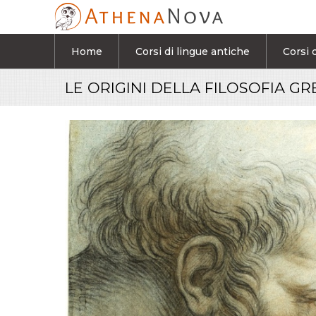
Salta al contenuto principale
Home
Corsi di lingue antiche
Corsi d
LE ORIGINI DELLA FILOSOFIA G