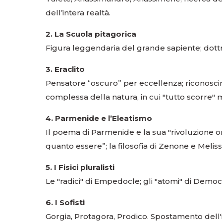
dell’intera realtà.
2. La Scuola pitagorica
Figura leggendaria del grande sapiente; dottr
3. Eraclito
Pensatore “oscuro” per eccellenza; riconoscim
complessa della natura, in cui "tutto scorre" 
4. Parmenide e l’Eleatismo
Il poema di Parmenide e la sua "rivoluzione on
quanto essere”; la filosofia di Zenone e Melis
5. I Fisici pluralisti
Le "radici" di Empedocle; gli "atomi" di Democr
6. I Sofisti
Gorgia, Protagora, Prodico. Spostamento dell'i